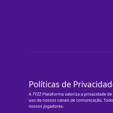
Políticas de Privacida
A 7YZZ Plataforma valoriza a privacidade d
uso de nossos canais de comunicação. Todos
nossos jogadores.