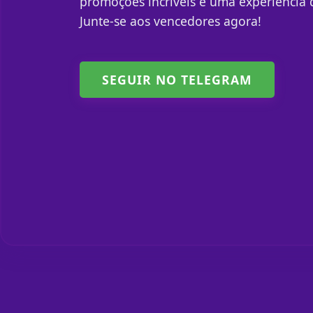
promoções incríveis e uma experiência d
Junte-se aos vencedores agora!
SEGUIR NO TELEGRAM