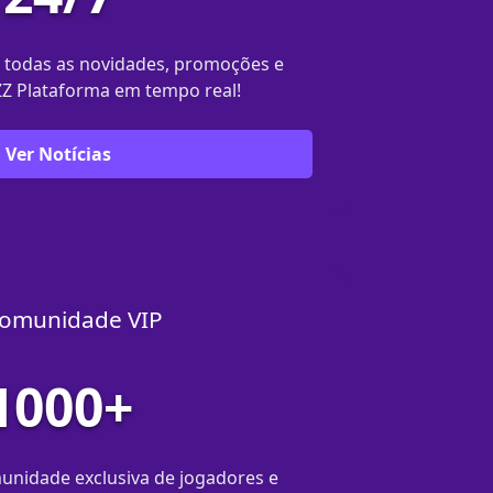
e todas as novidades, promoções e
ZZ Plataforma em tempo real!
Ver Notícias
Comunidade VIP
1000+
unidade exclusiva de jogadores e