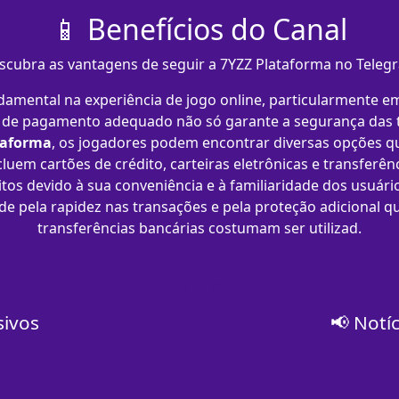
📱 Benefícios do Canal
scubra as vantagens de seguir a 7YZZ Plataforma no Teleg
mental na experiência de jogo online, particularmente em
 de pagamento adequado não só garante a segurança das 
taforma
, os jogadores podem encontrar diversas opções q
em cartões de crédito, carteiras eletrônicas e transferên
os devido à sua conveniência e à familiaridade dos usuários
ade pela rapidez nas transações e pela proteção adicional q
transferências bancárias costumam ser utilizad.
sivos
📢 Notí