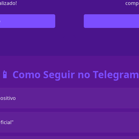
lizado!
compa
e
📱 Como Seguir no Telegram
ositivo
icial"