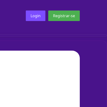
Login
Registrar-se