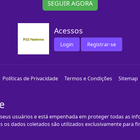
SEGUIR AGORA
Acessos
Login
Registrar-se
Políticas de Privacidade
Termos e Condições
Sitemap
de
e seus usuários e está empenhada em proteger todas as in
 os dados coletados são utilizados exclusivamente para fi