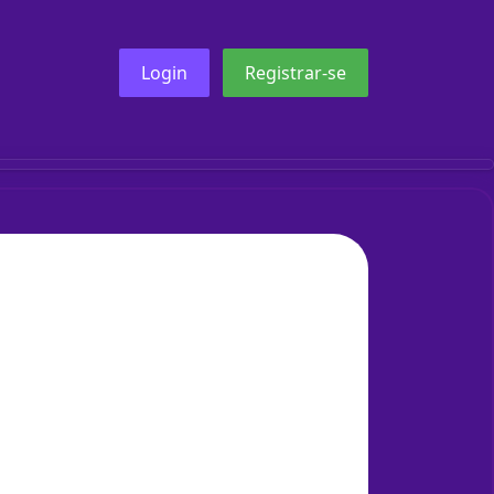
Login
Registrar-se