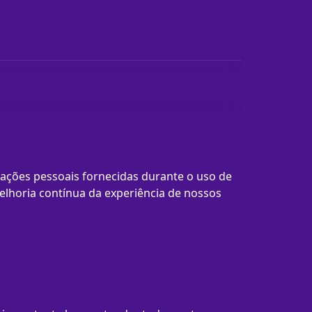
ações pessoais fornecidas durante o uso de
elhoria contínua da experiência de nossos