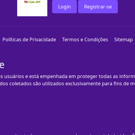
Login
Registrar-se
Políticas de Privacidade
Termos e Condições
Sitemap
de
eus usuários e está empenhada em proteger todas as inform
os coletados são utilizados exclusivamente para fins de m