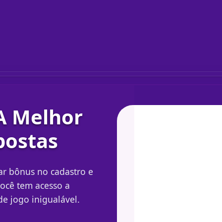
A Melhor
postas
r bônus no cadastro e
ocê tem acesso a
e jogo inigualável.