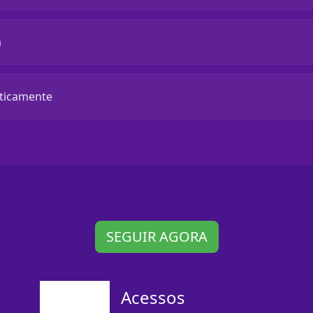
a
aticamente
SEGUIR AGORA
Acessos