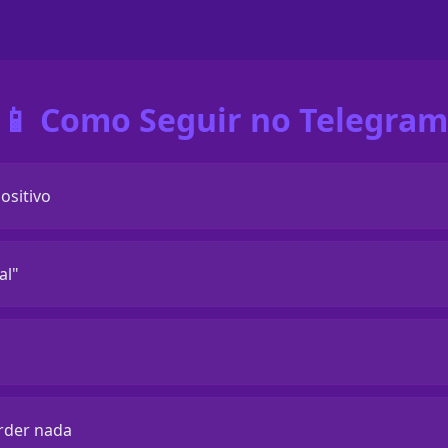
📱 Como Seguir no Telegram
ositivo
al"
erder nada