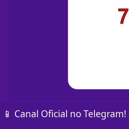
📱 Canal Oficial no Telegram!