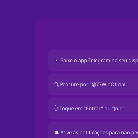
📱 Baixe o app Telegram no seu disp
🔍 Procure por "@77WinOficial"
👆 Toque em "Entrar" ou "Join"
🔔 Ative as notificações para não p