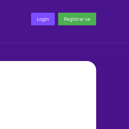
Login
Registrar-se