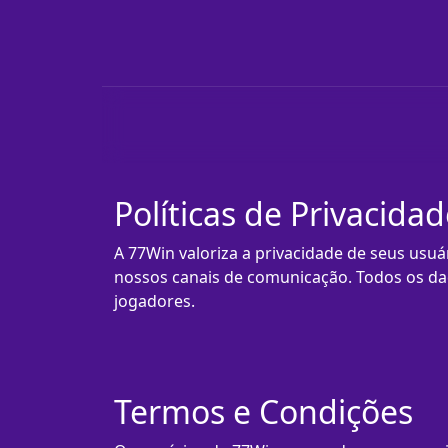
Políticas de Privacida
A 77Win valoriza a privacidade de seus usu
nossos canais de comunicação. Todos os dad
jogadores.
Termos e Condições