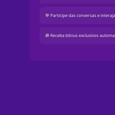
💬 Participe das conversas e interaj
🎁 Receba bônus exclusivos autom