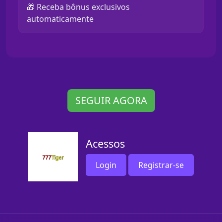
🎁 Receba bônus exclusivos
automaticamente
SEGUIR AGORA
Acessos
Login
Registrar-se