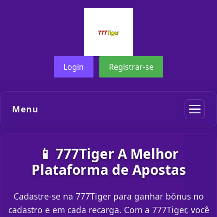
Login
Registrar-se
Menu
📱 777Tiger A Melhor
Plataforma de Apostas
Cadastre-se na 777Tiger para ganhar bônus no
cadastro e em cada recarga. Com a 777Tiger, você