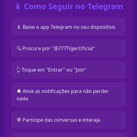
📱 Como Seguir no Telegram
📱 Baixe o app Telegram no seu dispositivo
🔍 Procure por "@777TigerOficial"
👆 Toque em "Entrar" ou "Join"
🔔 Ative as notificações para não perder
nada
💬 Participe das conversas e interaja