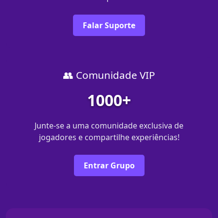
Falar Suporte
👥 Comunidade VIP
1000+
Junte-se a uma comunidade exclusiva de
jogadores e compartilhe experiências!
Entrar Grupo