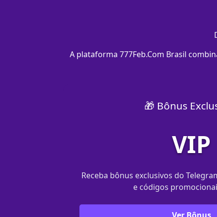
A plataforma 777Feb.Com Brasil combina
🎁 Bônus Exclu
VIP
Receba bônus exclusivos do Telegra
e códigos promocionai
Ver Bônus