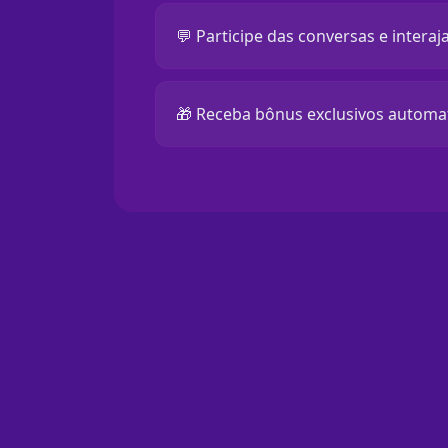
💬 Participe das conversas e interaj
🎁 Receba bônus exclusivos autom