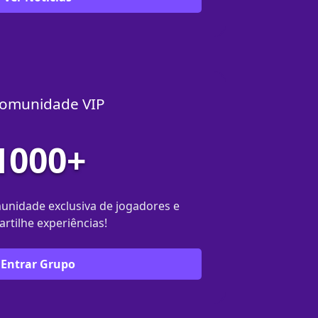
Comunidade VIP
1000+
unidade exclusiva de jogadores e
rtilhe experiências!
Entrar Grupo