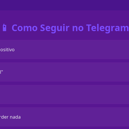
📱 Como Seguir no Telegram
ositivo
l"
erder nada