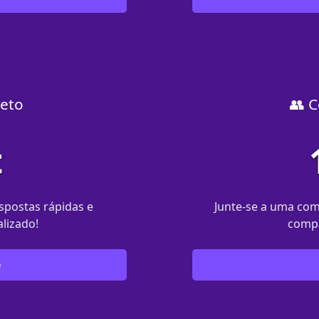
reto
👥 
t
espostas rápidas e
Junte-se a uma com
lizado!
compa
e