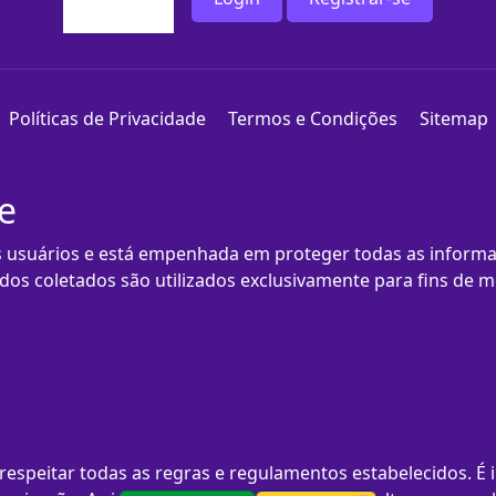
Políticas de Privacidade
Termos e Condições
Sitemap
de
us usuários e está empenhada em proteger todas as informa
os coletados são utilizados exclusivamente para fins de m
speitar todas as regras e regulamentos estabelecidos. É 