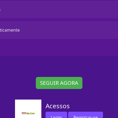
a
aticamente
SEGUIR AGORA
Acessos
Login
Registrar-se