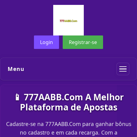
Login
Registrar-se
Menu
📱 777AABB.Com A Melhor
Plataforma de Apostas
Cadastre-se na 777AABB.Com para ganhar bônus
no cadastro e em cada recarga. Com a