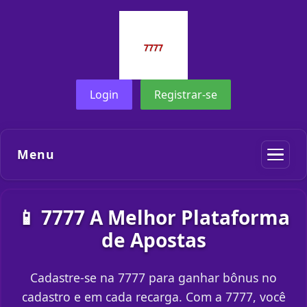
Login
Registrar-se
Menu
📱 7777 A Melhor Plataforma
de Apostas
Cadastre-se na 7777 para ganhar bônus no
cadastro e em cada recarga. Com a 7777, você