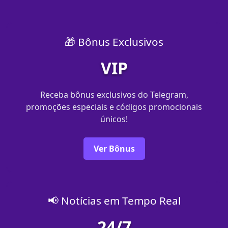
🎁 Bônus Exclusivos
VIP
Receba bônus exclusivos do Telegram,
promoções especiais e códigos promocionais
únicos!
Ver Bônus
📢 Notícias em Tempo Real
24/7