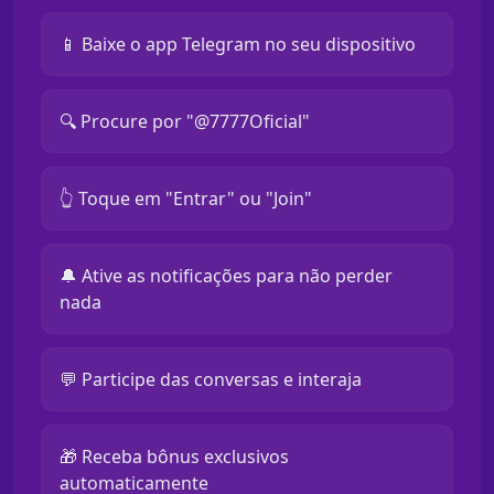
📱 Baixe o app Telegram no seu dispositivo
🔍 Procure por "@7777Oficial"
👆 Toque em "Entrar" ou "Join"
🔔 Ative as notificações para não perder
nada
💬 Participe das conversas e interaja
🎁 Receba bônus exclusivos
automaticamente