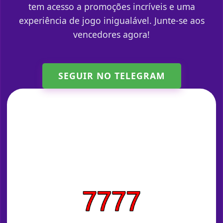
tem acesso a promoções incríveis e uma
experiência de jogo inigualável. Junte-se aos
vencedores agora!
SEGUIR NO TELEGRAM