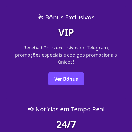
🎁 Bônus Exclusivos
VIP
Receba bônus exclusivos do Telegram,
promoções especiais e códigos promocionais
únicos!
Ver Bônus
📢 Notícias em Tempo Real
24/7