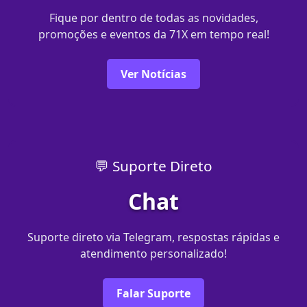
Fique por dentro de todas as novidades,
promoções e eventos da 71X em tempo real!
Ver Notícias
💬 Suporte Direto
Chat
Suporte direto via Telegram, respostas rápidas e
atendimento personalizado!
Falar Suporte