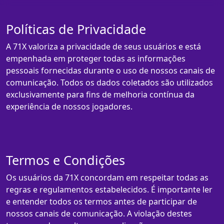
Políticas de Privacidade
A 71X valoriza a privacidade de seus usuários e está
empenhada em proteger todas as informações
pessoais fornecidas durante o uso de nossos canais de
comunicação. Todos os dados coletados são utilizados
exclusivamente para fins de melhoria contínua da
experiência de nossos jogadores.
Termos e Condições
Os usuários da 71X concordam em respeitar todas as
regras e regulamentos estabelecidos. É importante ler
e entender todos os termos antes de participar de
nossos canais de comunicação. A violação destes