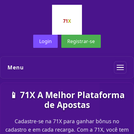
Login
Registrar-se
Menu
📱 71X A Melhor Plataforma
de Apostas
Cadastre-se na 71X para ganhar bônus no
cadastro e em cada recarga. Com a 71X, você tem