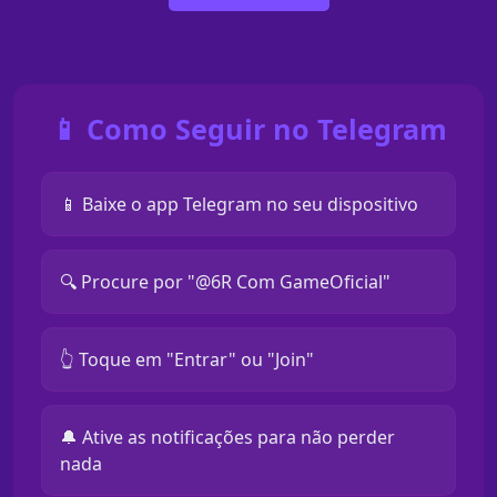
📱 Como Seguir no Telegram
📱 Baixe o app Telegram no seu dispositivo
🔍 Procure por "@6R Com GameOficial"
👆 Toque em "Entrar" ou "Join"
🔔 Ative as notificações para não perder
nada