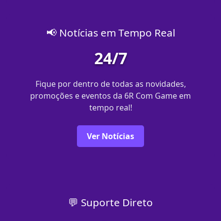
📢 Notícias em Tempo Real
24/7
Fique por dentro de todas as novidades,
promoções e eventos da 6R Com Game em
tempo real!
Ver Notícias
💬 Suporte Direto