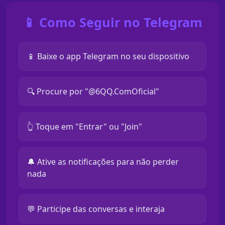
📱 Como Seguir no Telegram
📱 Baixe o app Telegram no seu dispositivo
🔍 Procure por "@6QQ.ComOficial"
👆 Toque em "Entrar" ou "Join"
🔔 Ative as notificações para não perder
nada
💬 Participe das conversas e interaja