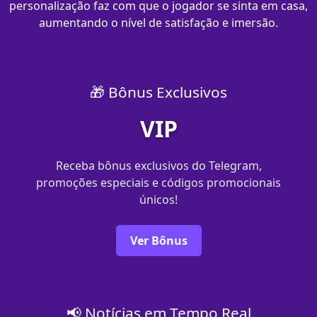
personalização faz com que o jogador se sinta em casa,
aumentando o nível de satisfação e imersão.
🎁 Bônus Exclusivos
VIP
Receba bônus exclusivos do Telegram,
promoções especiais e códigos promocionais
únicos!
Ver Bônus
📢 Notícias em Tempo Real