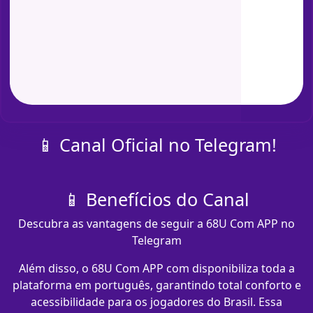
📱 Canal Oficial no Telegram!
📱 Benefícios do Canal
Descubra as vantagens de seguir a 68U Com APP no
Telegram
Além disso, o 68U Com APP com​ disponibiliza toda a
plataforma em português, garantindo total conforto e
acessibilidade para os jogadores do Brasil. Essa