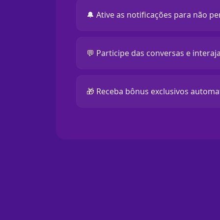
🔔 Ative as notificações para não p
💬 Participe das conversas e interaj
🎁 Receba bônus exclusivos autom