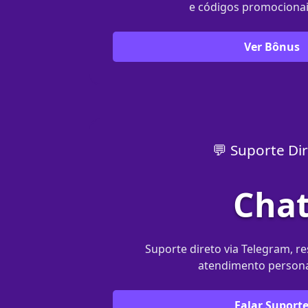
e códigos promocionai
Ver Bônus
💬 Suporte Di
Cha
Suporte direto via Telegram, r
atendimento persona
Falar Suport