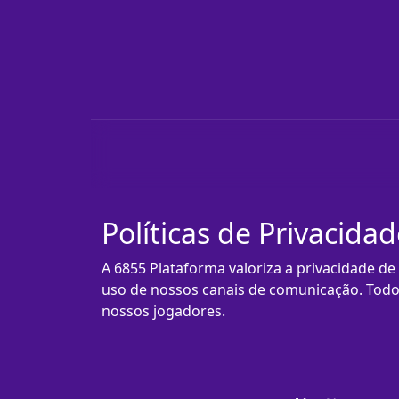
Políticas de Privacida
A 6855 Plataforma valoriza a privacidade d
uso de nossos canais de comunicação. Todos
nossos jogadores.