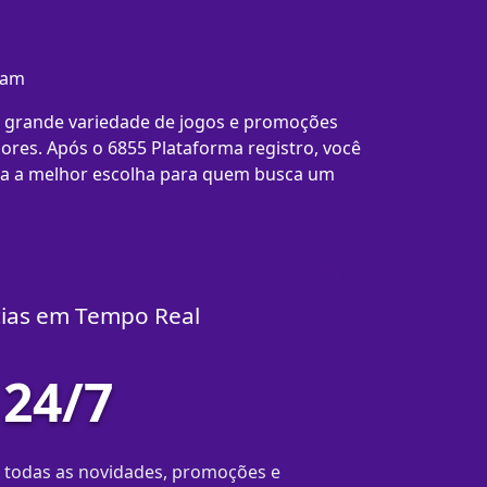
ram
a grande variedade de jogos e promoções
dores. Após o 6855 Plataforma registro, você
orma a melhor escolha para quem busca um
cias em Tempo Real
24/7
e todas as novidades, promoções e