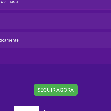
erder nada
a
aticamente
SEGUIR AGORA