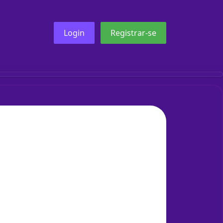
Login
Registrar-se