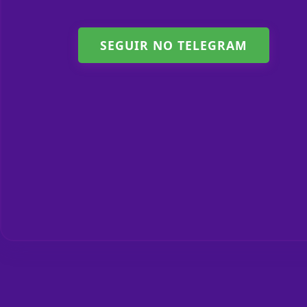
SEGUIR NO TELEGRAM