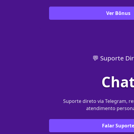
Ver Bônus
💬 Suporte Di
Cha
Suporte direto via Telegram, r
atendimento persona
Falar Suport