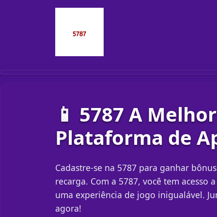
📱 5787 A Melhor
Plataforma de A
Cadastre-se na 5787 para ganhar bônus
recarga. Com a 5787, você tem acesso a
uma experiência de jogo inigualável. J
agora!