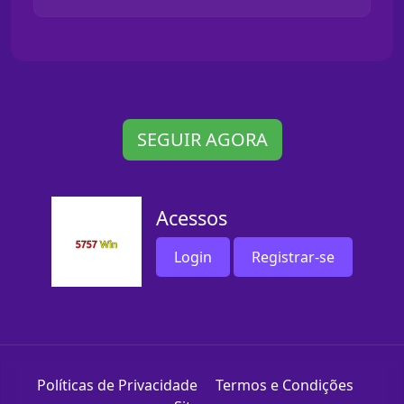
SEGUIR AGORA
Acessos
Login
Registrar-se
Políticas de Privacidade
Termos e Condições