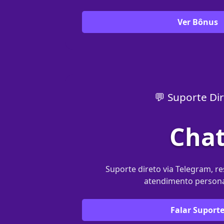
Ver Bônus
💬 Suporte Di
Cha
Suporte direto via Telegram, r
atendimento persona
Falar Suport