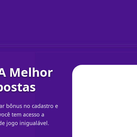
A Melhor
postas
ar bônus no cadastro e
você tem acesso a
e jogo inigualável.