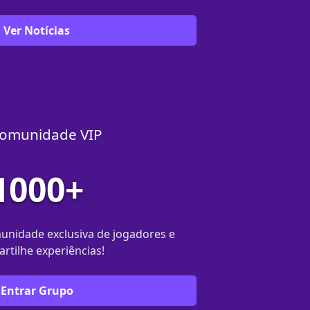
Ver Notícias
Comunidade VIP
1000+
unidade exclusiva de jogadores e
rtilhe experiências!
Entrar Grupo