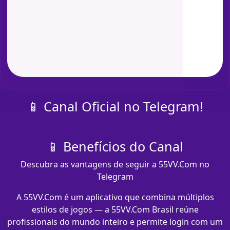
📱 Canal Oficial no Telegram!
📱 Benefícios do Canal
Descubra as vantagens de seguir a 55VV.Com no
Telegram
A 55VV.Com é um aplicativo que combina múltiplos
estilos de jogos — a 55VV.Com Brasil reúne
profissionais do mundo inteiro e permite login com um