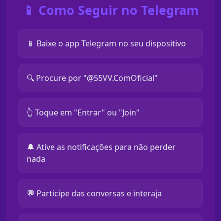
📱 Como Seguir no Telegram
📱 Baixe o app Telegram no seu dispositivo
🔍 Procure por "@55VV.ComOficial"
👆 Toque em "Entrar" ou "Join"
🔔 Ative as notificações para não perder
nada
💬 Participe das conversas e interaja