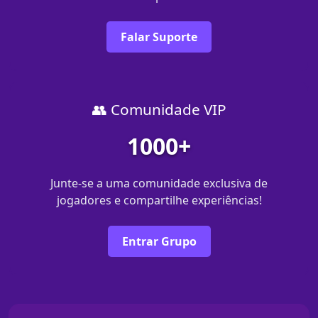
Falar Suporte
👥 Comunidade VIP
1000+
Junte-se a uma comunidade exclusiva de
jogadores e compartilhe experiências!
Entrar Grupo