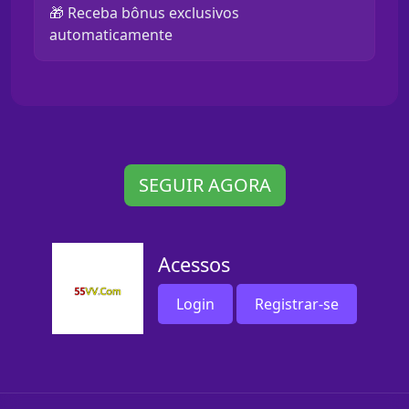
🎁 Receba bônus exclusivos
automaticamente
SEGUIR AGORA
Acessos
Login
Registrar-se