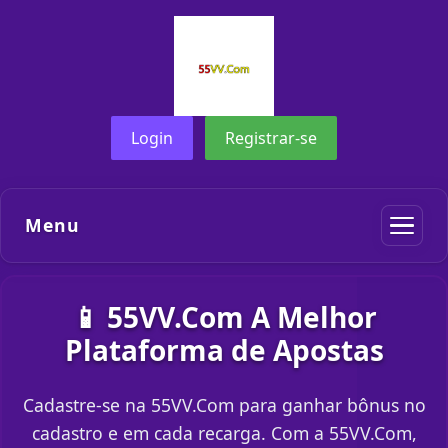
Login
Registrar-se
Menu
📱 55VV.Com A Melhor
Plataforma de Apostas
Cadastre-se na 55VV.Com para ganhar bônus no
cadastro e em cada recarga. Com a 55VV.Com,