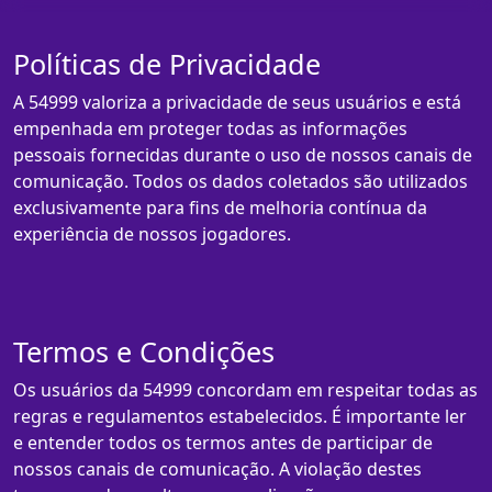
Políticas de Privacidade
A 54999 valoriza a privacidade de seus usuários e está
empenhada em proteger todas as informações
pessoais fornecidas durante o uso de nossos canais de
comunicação. Todos os dados coletados são utilizados
exclusivamente para fins de melhoria contínua da
experiência de nossos jogadores.
Termos e Condições
Os usuários da 54999 concordam em respeitar todas as
regras e regulamentos estabelecidos. É importante ler
e entender todos os termos antes de participar de
nossos canais de comunicação. A violação destes