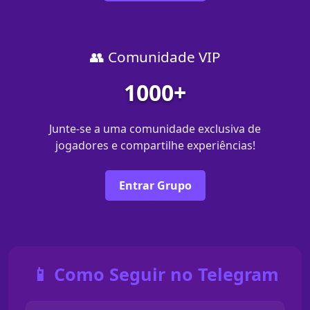
👥 Comunidade VIP
1000+
Junte-se a uma comunidade exclusiva de
jogadores e compartilhe experiências!
Entrar Grupo
📱 Como Seguir no Telegram