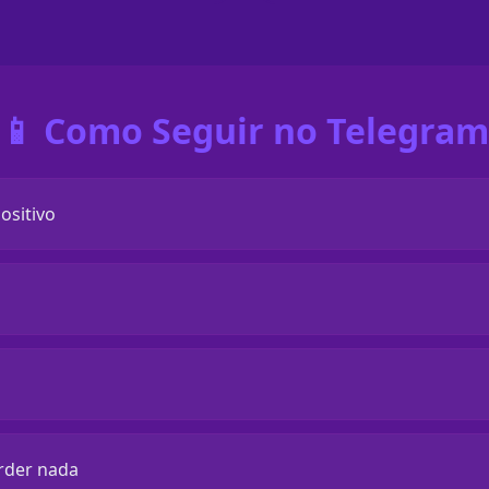
📱 Como Seguir no Telegram
ositivo
erder nada