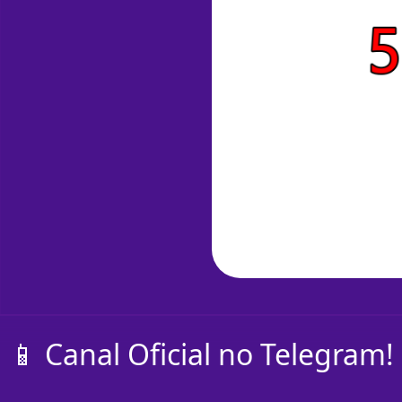
📱 Canal Oficial no Telegram!