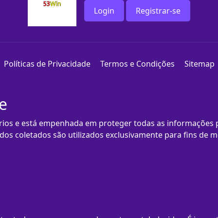
Login
Registrar-se
Políticas de Privacidade
Termos e Condições
Sitemap
de
ários e está empenhada em proteger todas as informações 
os coletados são utilizados exclusivamente para fins de m