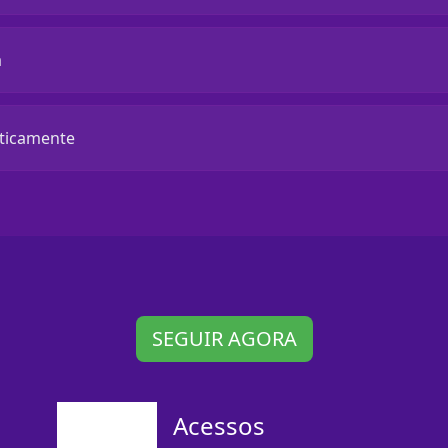
a
aticamente
SEGUIR AGORA
Acessos