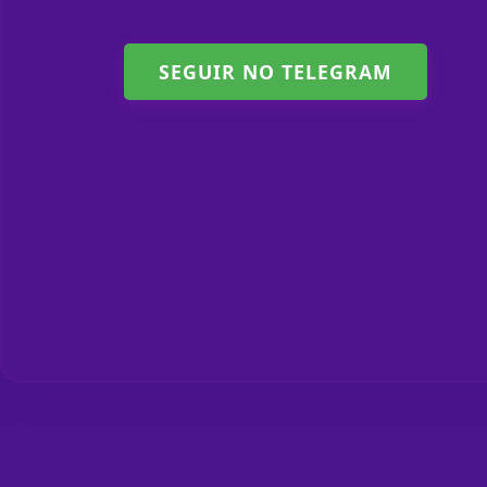
SEGUIR NO TELEGRAM