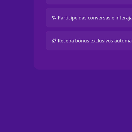
💬 Participe das conversas e interaj
🎁 Receba bônus exclusivos autom