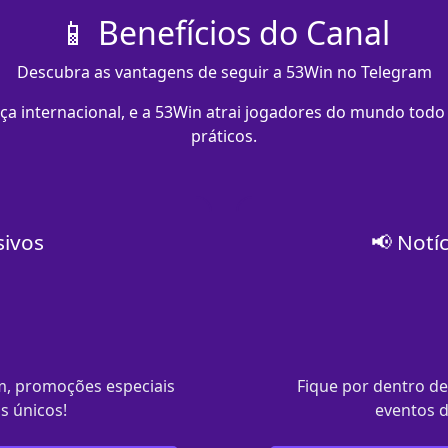
📱 Benefícios do Canal
Descubra as vantagens de seguir a 53Win no Telegram
nça internacional, e a 53Win atrai jogadores do mundo to
práticos.
sivos
📢 Notí
m, promoções especiais
Fique por dentro d
s únicos!
eventos d