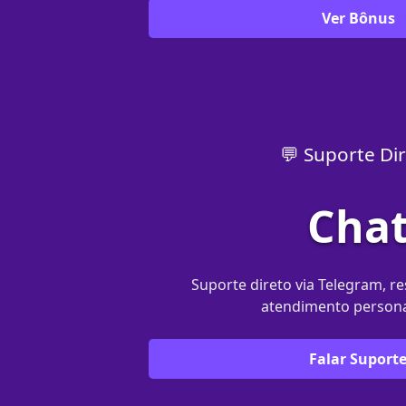
Ver Bônus
💬 Suporte Di
Cha
Suporte direto via Telegram, r
atendimento persona
Falar Suport