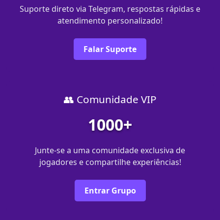
Suporte direto via Telegram, respostas rápidas e
atendimento personalizado!
Falar Suporte
👥 Comunidade VIP
1000+
Junte-se a uma comunidade exclusiva de
jogadores e compartilhe experiências!
Entrar Grupo