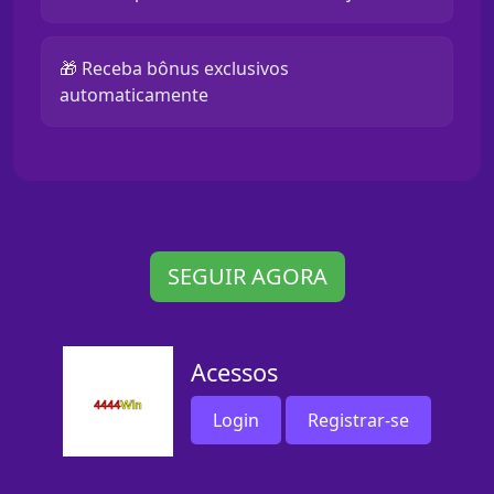
🎁 Receba bônus exclusivos
automaticamente
SEGUIR AGORA
Acessos
Login
Registrar-se