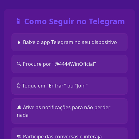
📱 Como Seguir no Telegram
📱 Baixe o app Telegram no seu dispositivo
🔍 Procure por "@4444WinOficial"
👆 Toque em "Entrar" ou "Join"
🔔 Ative as notificações para não perder
nada
💬 Participe das conversas e interaja