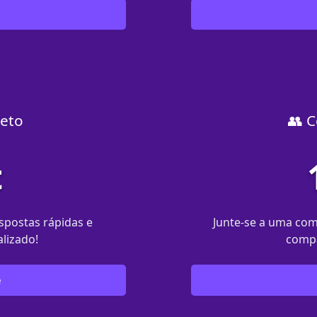
reto
👥 
t
espostas rápidas e
Junte-se a uma com
lizado!
compa
e