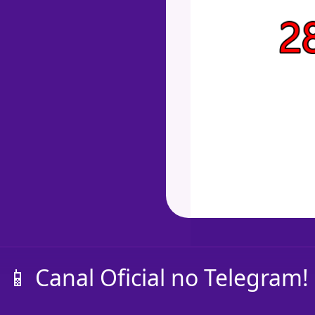
📱 Canal Oficial no Telegram!