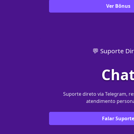
Ver Bônus
💬 Suporte Di
Cha
Suporte direto via Telegram, r
atendimento persona
Falar Suport