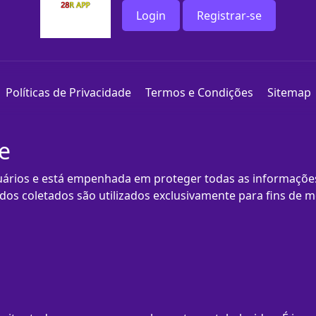
Login
Registrar-se
Políticas de Privacidade
Termos e Condições
Sitemap
de
suários e está empenhada em proteger todas as informaçõe
os coletados são utilizados exclusivamente para fins de m