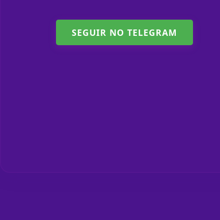
SEGUIR NO TELEGRAM