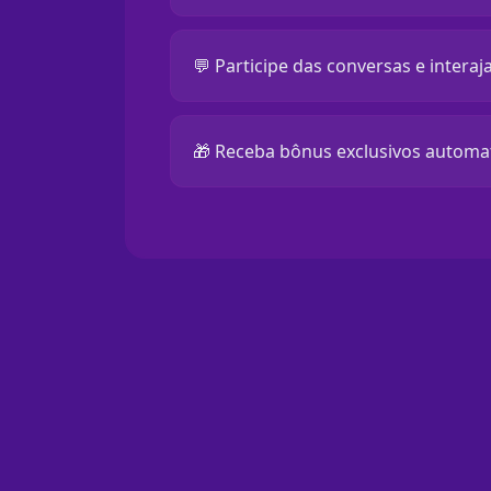
💬 Participe das conversas e interaj
🎁 Receba bônus exclusivos autom