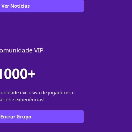
Ver Notícias
Comunidade VIP
1000+
unidade exclusiva de jogadores e
rtilhe experiências!
Entrar Grupo