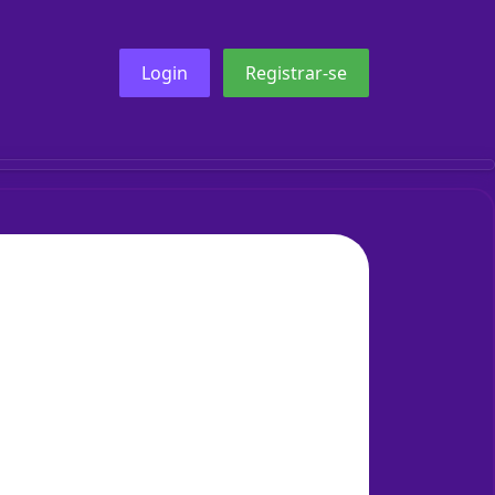
Login
Registrar-se