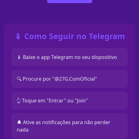
📱 Como Seguir no Telegram
📱 Baixe o app Telegram no seu dispositivo
🔍 Procure por "@27G.ComOficial"
👆 Toque em "Entrar" ou "Join"
🔔 Ative as notificações para não perder
nada