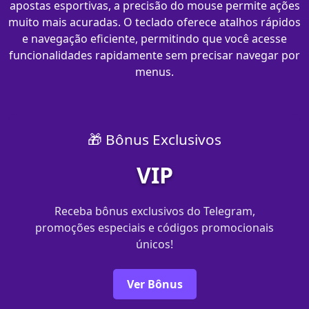
apostas esportivas, a precisão do mouse permite ações
muito mais acuradas. O teclado oferece atalhos rápidos
e navegação eficiente, permitindo que você acesse
funcionalidades rapidamente sem precisar navegar por
menus.
🎁 Bônus Exclusivos
VIP
Receba bônus exclusivos do Telegram,
promoções especiais e códigos promocionais
únicos!
Ver Bônus