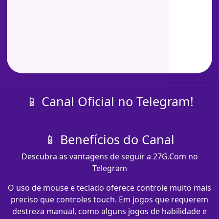
📱 Canal Oficial no Telegram!
📱 Benefícios do Canal
Descubra as vantagens de seguir a 27G.Com no
Telegram
O uso de mouse e teclado oferece controle muito mais
preciso que controles touch. Em jogos que requerem
destreza manual, como alguns jogos de habilidade e