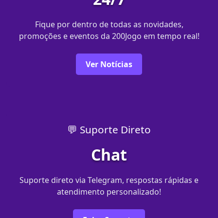
Fique por dentro de todas as novidades,
promoções e eventos da 200Jogo em tempo real!
Ver Notícias
💬 Suporte Direto
Chat
Suporte direto via Telegram, respostas rápidas e
atendimento personalizado!