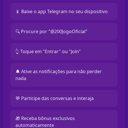
📱 Baixe o app Telegram no seu dispositivo
🔍 Procure por "@200JogoOficial"
👆 Toque em "Entrar" ou "Join"
🔔 Ative as notificações para não perder
nada
💬 Participe das conversas e interaja
🎁 Receba bônus exclusivos
automaticamente