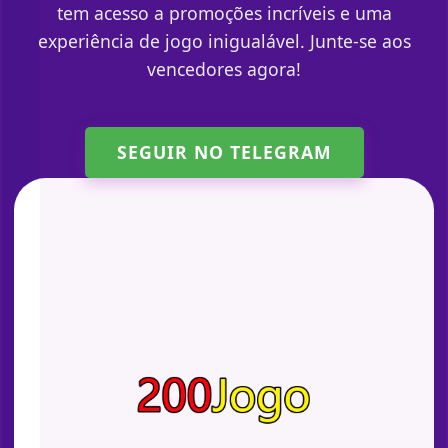
tem acesso a promoções incríveis e uma
experiência de jogo inigualável. Junte-se aos
vencedores agora!
SEGUIR NO TELEGRAM