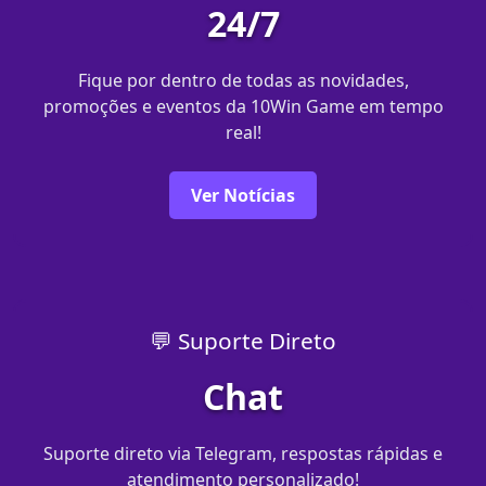
24/7
Fique por dentro de todas as novidades,
promoções e eventos da 10Win Game em tempo
real!
Ver Notícias
💬 Suporte Direto
Chat
Suporte direto via Telegram, respostas rápidas e
atendimento personalizado!