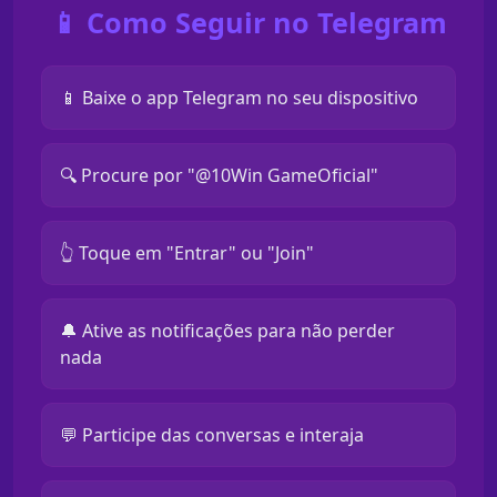
📱 Como Seguir no Telegram
📱 Baixe o app Telegram no seu dispositivo
🔍 Procure por "@10Win GameOficial"
👆 Toque em "Entrar" ou "Join"
🔔 Ative as notificações para não perder
nada
💬 Participe das conversas e interaja