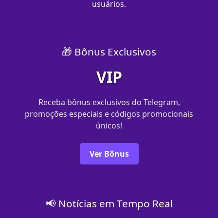
usuários.
🎁 Bônus Exclusivos
VIP
Receba bônus exclusivos do Telegram,
promoções especiais e códigos promocionais
únicos!
Ver Bônus
📢 Notícias em Tempo Real